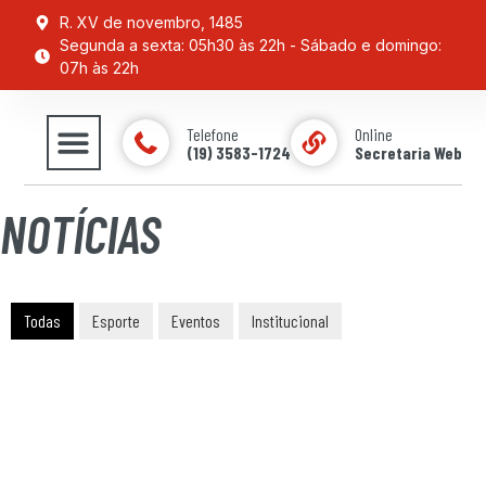
R. XV de novembro, 1485
Segunda a sexta: 05h30 às 22h - Sábado e domingo:
07h às 22h
Telefone
Online
(19) 3583-1724
Secretaria Web
ESPORTE & LAZER
NOTÍCIAS
Todas
Esporte
Eventos
Institucional