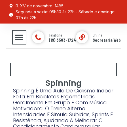
R. XV de novembro, 1485
Segunda a sexta: 05h30 às 22h - Sábado e domingo:
07h às 22h
Telefone
Online
(19) 3583-1724
Secretaria Web
ESPORTE & LAZER
Spinning
Spinning É Uma Aula De Ciclismo Indoor
Feita Em Bicicletas Ergométricas,
Geralmente Em Grupo E Com Música
Motivadora. O Treino Alterna
Intensidades E Simula Subidas, Sprints E
Resistência, Ajudando A Melhorar O
Condicionamento Cardiovascular,