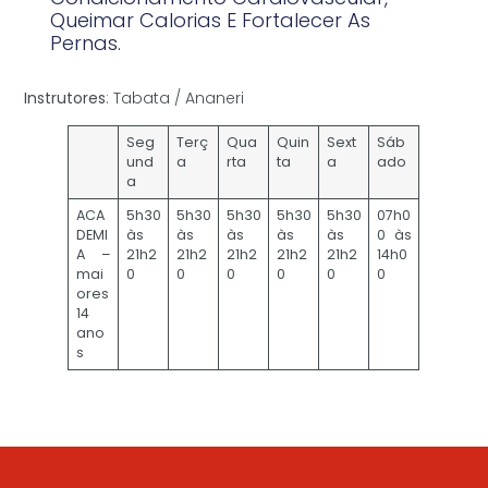
Queimar Calorias E Fortalecer As
Pernas.
Instrutores
: Tabata / Ananeri
Seg
Terç
Qua
Quin
Sext
Sáb
und
a
rta
ta
a
ado
a
ACA
5h30
5h30
5h30
5h30
5h30
07h0
DEMI
às
às
às
às
às
0 às
A –
21h2
21h2
21h2
21h2
21h2
14h0
mai
0
0
0
0
0
0
ores
14
ano
s